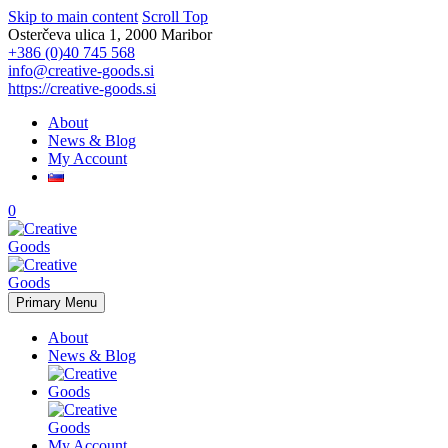
Skip to main content
Scroll Top
Osterčeva ulica 1, 2000 Maribor
+386 (0)40 745 568
info@creative-goods.si
https://creative-goods.si
About
News & Blog
My Account
0
Primary Menu
About
News & Blog
My Account