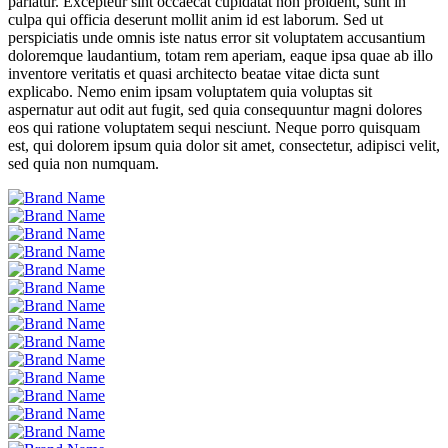
pariatur. Excepteur sint occaecat cupidatat non proident, sunt in
culpa qui officia deserunt mollit anim id est laborum. Sed ut
perspiciatis unde omnis iste natus error sit voluptatem accusantium
doloremque laudantium, totam rem aperiam, eaque ipsa quae ab illo
inventore veritatis et quasi architecto beatae vitae dicta sunt
explicabo. Nemo enim ipsam voluptatem quia voluptas sit
aspernatur aut odit aut fugit, sed quia consequuntur magni dolores
eos qui ratione voluptatem sequi nesciunt. Neque porro quisquam
est, qui dolorem ipsum quia dolor sit amet, consectetur, adipisci velit,
sed quia non numquam.