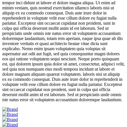
tempor inci didunt ut labore et dolore magna aliqua. Ut enim ad
minim veniam, quis nostrud exercitation ullamco laboris nisi ut
aliquip ex ea commodo consequat. Duis aute irure dolor in
reprehenderit in voluptate velit esse cillum dolore eu fugiat nulla
pariatur. Excepteur sint occaecat cupidatat non proident, sunt in
culpa qui officia deserunt mollit anim id est laborum. Sed ut
perspiciatis unde omnis iste natus error sit voluptatem accusantium
doloremque laudantium, totam rem aperiam, eaque ipsa quae ab illo
inventore veritatis et quasi architecto beatae vitae dicta sunt
explicabo. Nemo enim ipsam voluptatem quia voluptas sit
aspernatur aut odit aut fugit, sed quia consequuntur magni dolores
eos qui ratione voluptatem sequi nesciunt. Neque porro quisquam
est, qui dolorem ipsum quia dolor sit amet, consectetur, adipisci velit,
sed quia non numquam eius modi tempora incidunt ut labore et
dolore magnam aliquam quaerat voluptatem. laboris nisi ut aliquip
ex ea commodo consequat. Duis aute irure dolor in reprehenderit in
voluptate velit esse cillum dolore eu fugiat nulla pariatur. Excepteur
sint occaecat cupidatat non proident, sunt in culpa qui officia
deserunt mollit anim id est laborum. Sed ut perspiciatis unde omnis
iste natus error sit voluptatem accusantium doloremque laudantium.