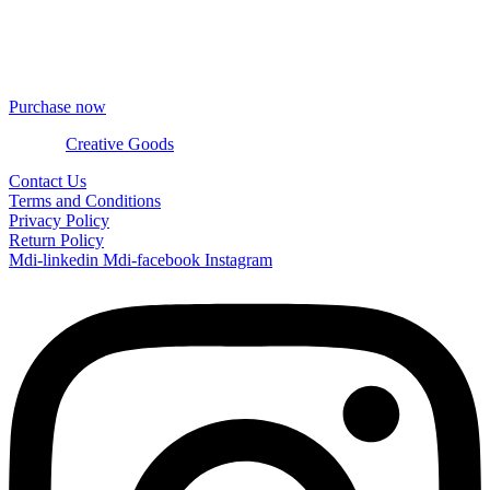
TheGem comes with full integrated & updatable WPBakery Page
Builder – the best drag’n’drop front-end page builder on the market.
Creating pages was never easier! With tons of in-built elements and
addons you will never miss something.
Purchase now
© 2024
Creative Goods
Contact Us
Terms and Conditions
Privacy Policy
Return Policy
Mdi-linkedin
Mdi-facebook
Instagram