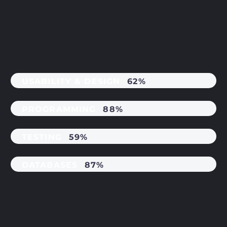
USABILITY & DESIGN
62%
PROGRAMMING
88%
TESTING
59%
DATABASES
87%