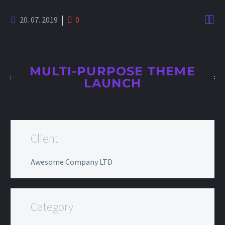


20. 07. 2019
0
MULTI-PURPOSE THEME
LAUNCH
Client
Awesome Company LTD
Category