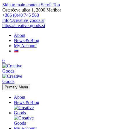
Skip to main content
Scroll Top
Osterčeva ulica 1, 2000 Maribor
+386 (0)40 745 568
info@creative-goods.si
https://creative-goods.si
About
News & Blog
My Account
0
Primary Menu
About
News & Blog
My Account