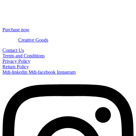
TheGem comes with full integrated & updatable WPBakery Page
Builder – the best drag’n’drop front-end page builder on the market.
Creating pages was never easier! With tons of in-built elements and
addons you will never miss something.
Purchase now
© 2024
Creative Goods
Contact Us
Terms and Conditions
Privacy Policy
Return Policy
Mdi-linkedin
Mdi-facebook
Instagram