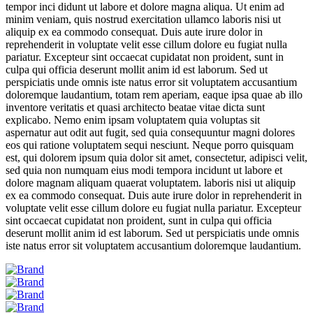
tempor inci didunt ut labore et dolore magna aliqua. Ut enim ad
minim veniam, quis nostrud exercitation ullamco laboris nisi ut
aliquip ex ea commodo consequat. Duis aute irure dolor in
reprehenderit in voluptate velit esse cillum dolore eu fugiat nulla
pariatur. Excepteur sint occaecat cupidatat non proident, sunt in
culpa qui officia deserunt mollit anim id est laborum. Sed ut
perspiciatis unde omnis iste natus error sit voluptatem accusantium
doloremque laudantium, totam rem aperiam, eaque ipsa quae ab illo
inventore veritatis et quasi architecto beatae vitae dicta sunt
explicabo. Nemo enim ipsam voluptatem quia voluptas sit
aspernatur aut odit aut fugit, sed quia consequuntur magni dolores
eos qui ratione voluptatem sequi nesciunt. Neque porro quisquam
est, qui dolorem ipsum quia dolor sit amet, consectetur, adipisci velit,
sed quia non numquam eius modi tempora incidunt ut labore et
dolore magnam aliquam quaerat voluptatem. laboris nisi ut aliquip
ex ea commodo consequat. Duis aute irure dolor in reprehenderit in
voluptate velit esse cillum dolore eu fugiat nulla pariatur. Excepteur
sint occaecat cupidatat non proident, sunt in culpa qui officia
deserunt mollit anim id est laborum. Sed ut perspiciatis unde omnis
iste natus error sit voluptatem accusantium doloremque laudantium.