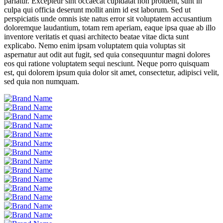
pariatur. Excepteur sint occaecat cupidatat non proident, sunt in
culpa qui officia deserunt mollit anim id est laborum. Sed ut
perspiciatis unde omnis iste natus error sit voluptatem accusantium
doloremque laudantium, totam rem aperiam, eaque ipsa quae ab illo
inventore veritatis et quasi architecto beatae vitae dicta sunt
explicabo. Nemo enim ipsam voluptatem quia voluptas sit
aspernatur aut odit aut fugit, sed quia consequuntur magni dolores
eos qui ratione voluptatem sequi nesciunt. Neque porro quisquam
est, qui dolorem ipsum quia dolor sit amet, consectetur, adipisci velit,
sed quia non numquam.