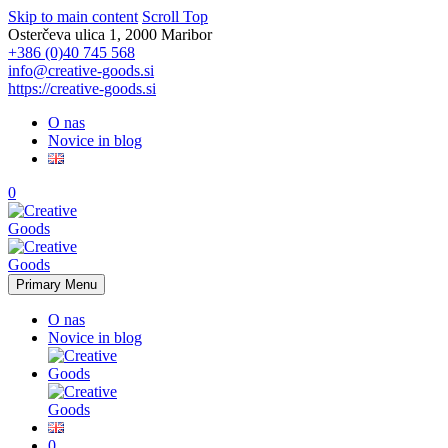
Skip to main content
Scroll Top
Osterčeva ulica 1, 2000 Maribor
+386 (0)40 745 568
info@creative-goods.si
https://creative-goods.si
O nas
Novice in blog
0
Primary Menu
O nas
Novice in blog
0