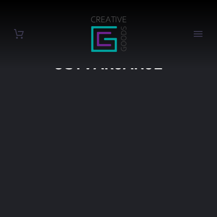
UMETNIŠKO
USTVARJANJE