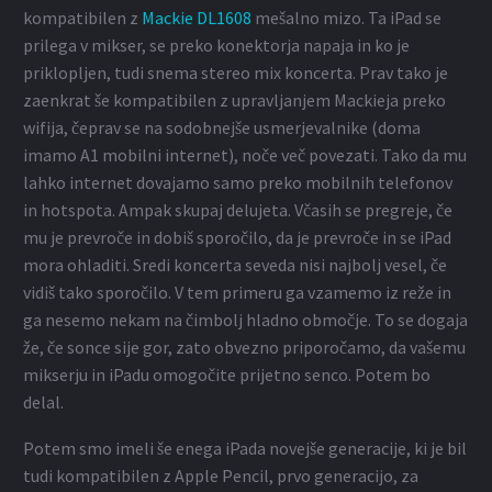
kompatibilen z
Mackie DL1608
mešalno mizo. Ta iPad se
prilega v mikser, se preko konektorja napaja in ko je
priklopljen, tudi snema stereo mix koncerta. Prav tako je
zaenkrat še kompatibilen z upravljanjem Mackieja preko
wifija, čeprav se na sodobnejše usmerjevalnike (doma
imamo A1 mobilni internet), noče več povezati. Tako da mu
lahko internet dovajamo samo preko mobilnih telefonov
in hotspota. Ampak skupaj delujeta. Včasih se pregreje, če
mu je prevroče in dobiš sporočilo, da je prevroče in se iPad
mora ohladiti. Sredi koncerta seveda nisi najbolj vesel, če
vidiš tako sporočilo. V tem primeru ga vzamemo iz reže in
ga nesemo nekam na čimbolj hladno območje. To se dogaja
že, če sonce sije gor, zato obvezno priporočamo, da vašemu
mikserju in iPadu omogočite prijetno senco. Potem bo
delal.
Potem smo imeli še enega iPada novejše generacije, ki je bil
tudi kompatibilen z Apple Pencil, prvo generacijo, za