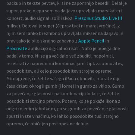
backup in tekste pevcev, ki si ne zapomnijo besedil. Delal je
super, preko njega sem na daljavo upravljala marsikateri
koncert, audio signali so šli skozi
Presonus Studio Live III
mikser. Deloval je super (čeprav tudi ni maral vročine), z
njim sem lahko brezhibno upravljala mikser na daljavo in
prav tako je bilo skrajno zabavno z
Apple Pencil
in
Procreate
aplikacijo digitalno risati. Nato je lepega dne
padel v temo. Ni se ga več dalo več zbuditi, napolniti,
resetirati z naprednimi kombinacijami tipk za obnovitev,
posodobitev, ali celo posoodobitev strojne opreme.
Mimogrede, če želite vašega iPada obnoviti, morate dlje
časa držati okrogli gumb (Home) in gumb za vklop. Gumb
za povečanje glasnosti pa kombinaciji dodate, če želite
posodobiti strojno premo. Potem, ko se pokaže ikona z
odgriznjenim jabolkom, pa se gumb za povečanje glasnosti
spusti in ste v načinu, ko lahko posodobite tudi strojno
opremo, če običajen postopek ne deluje.