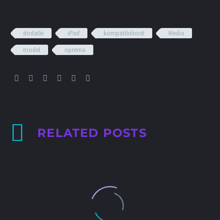
dodatki
iPad
kompatibilnost
Media
model
oprema
RELATED POSTS