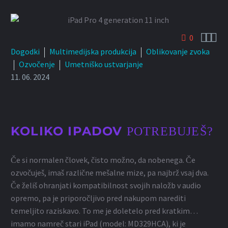



0
Dogodki
Multimedijska produkcija
Oblikovanje zvoka
Ozvočenje
Umetniško ustvarjanje
11. 06. 2024
KOLIKO IPADOV
POTREBUJEŠ?
Če si normalen človek, čisto možno, da nobenega. Če
ozvočuješ, imaš različne mešalne mize, pa najbrž vsaj dva.
Če želiš ohranjati kompatibilnost svojih naložb v audio
opremo, pa je priporočljivo pred nakupom narediti
temeljito raziskavo. To me je doletelo pred kratkim…
imamo namreč stari iPad (model: MD329HCA), ki je