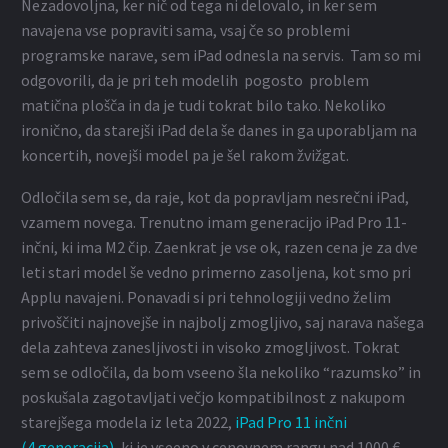
Nezadovoljna, ker nič od tega ni delovalo, in ker sem
navajena vse popraviti sama, vsaj če so problemi
programske narave, sem iPad odnesla na servis. Tam so mi
odgovorili, da je pri teh modelih pogosto problem
matična plošča in da je tudi tokrat bilo tako. Nekoliko
ironično, da starejši iPad dela še danes in ga uporabljam na
koncertih, novejši model pa je šel rakom žvižgat.
Odločila sem se, da raje, kot da popravljam nesrečni iPad,
vzamem novega. Trenutno imam generacijo iPad Pro 11-
inčni, ki ima M2 čip. Zaenkrat je vse ok, razen cena je za dve
leti stari model še vedno primerno zasoljena, kot smo pri
Applu navajeni. Ponavadi si pri tehnologiji vedno želim
privoščiti najnovejše in najbolj zmogljivo, saj narava našega
dela zahteva zanesljivosti in visoko zmogljivost. Tokrat
sem se odločila, da bom vseeno šla nekoliko “razumsko” in
poskušala zagotavljati večjo kompatibilnost z nakupom
starejšega modela iz leta 2022,
iPad Pro 11 inčni
(4.generacija)
, ki je vseeno v cenovnem rangu nad 1000 €.