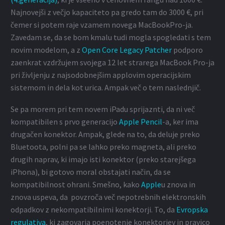
Najnovejši z večjo kapaciteto pa gredo tam do 3000 €, pri
čemer si potem raje vzamem novega MacBookPro-ja.
Zavedam se, da se bom kmalu tudi mogla spogledati s tem
novim modelom, a z
Open Core Legacy Patcher
podporo
zaenkrat vzdržujem svojega 12 let strarega MacBook Pro-ja
pri življenju z najsodobnejšim applovim operacijskim
sistemom in dela kot urica. Ampak več o tem naslednjič.
Se pa morem pri tem novem iPadu sprijaznti, da ni več
kompatibilen s prvo generacijo
Apple Pencil
-a, ker ima
drugačen konektor. Ampak, glede na to, da deluje preko
Bluetoota, polni pa se lahko preko magneta, ali preko
drugih naprav, ki imajo isti konektor (preko starejšega
iPhona), bi gotovo moral obstajati način, da se
kompatibilnost ohrani. Smešno, kako
Apple
u znova in
znova uspeva, da povzroča več nepotrebnih elektronskih
odpadkov z nekompatibilnimi konektorji. To, da
Evropska
regulativa
, ki zagovarja poenotenje konektorjev in pravico